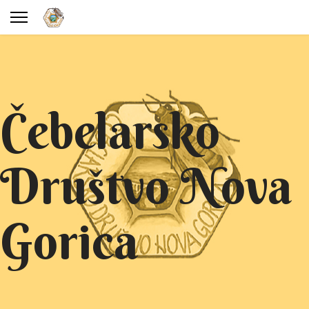
Čebelarsko
Društvo Nova
Gorica