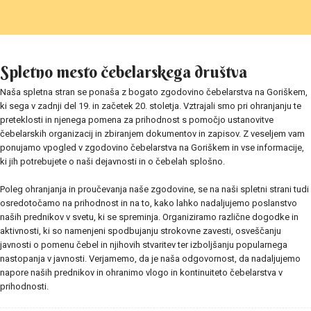
Spletno mesto čebelarskega društva
Naša spletna stran se ponaša z bogato zgodovino čebelarstva na Goriškem,
ki sega v zadnji del 19. in začetek 20. stoletja. Vztrajali smo pri ohranjanju te
preteklosti in njenega pomena za prihodnost s pomočjo ustanovitve
čebelarskih organizacij in zbiranjem dokumentov in zapisov. Z veseljem vam
ponujamo vpogled v zgodovino čebelarstva na Goriškem in vse informacije,
ki jih potrebujete o naši dejavnosti in o čebelah splošno.
Poleg ohranjanja in proučevanja naše zgodovine, se na naši spletni strani tudi
osredotočamo na prihodnost in na to, kako lahko nadaljujemo poslanstvo
naših prednikov v svetu, ki se spreminja. Organiziramo različne dogodke in
aktivnosti, ki so namenjeni spodbujanju strokovne zavesti, osveščanju
javnosti o pomenu čebel in njihovih stvaritev ter izboljšanju popularnega
nastopanja v javnosti. Verjamemo, da je naša odgovornost, da nadaljujemo
napore naših prednikov in ohranimo vlogo in kontinuiteto čebelarstva v
prihodnosti.